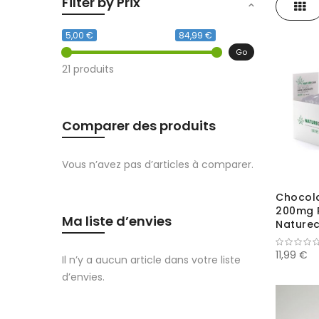
Filter by Prix
Gril
5,00 €
84,99 €
Go
21 produits
Comparer des produits
Vous n’avez pas d’articles à comparer.
Chocola
200mg P
Ma liste d’envies
Nature
11,99 €
Il n’y a aucun article dans votre liste
d’envies.