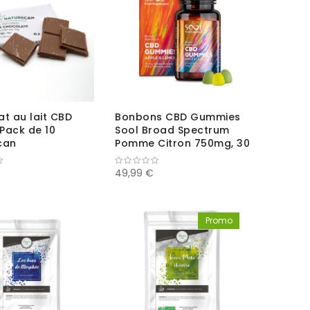
t au lait CBD
Bonbons CBD Gummies
Pack de 10
Sool Broad Spectrum
can
Pomme Citron 750mg, 30
pcs
49,99 €
Promo