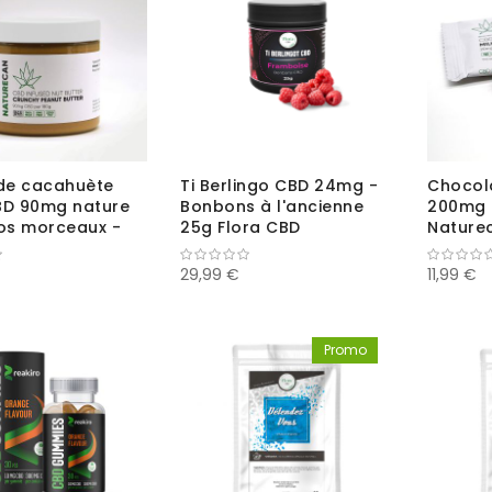
de cacahuète
Ti Berlingo CBD 24mg -
Chocola
BD 90mg nature
Bonbons à l'ancienne
200mg 
os morceaux -
25g Flora CBD
Nature
can
29,99 €
11,99 €
Promo