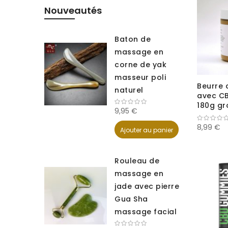
Nouveautés
Baton de
massage en
corne de yak
masseur poli
Beurre 
naturel
avec C
180g gr
9,95 €
Nature
8,99 €
Ajouter au panier
Rouleau de
massage en
jade avec pierre
Gua Sha
massage facial