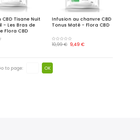
n CBD Tisane Nuit
Infusion au chanvre CBD
 - Les Bras de
Tonus Maté - Flora CBD
e Flora CBD
10,99 €
9,49 €
o to page:
OK