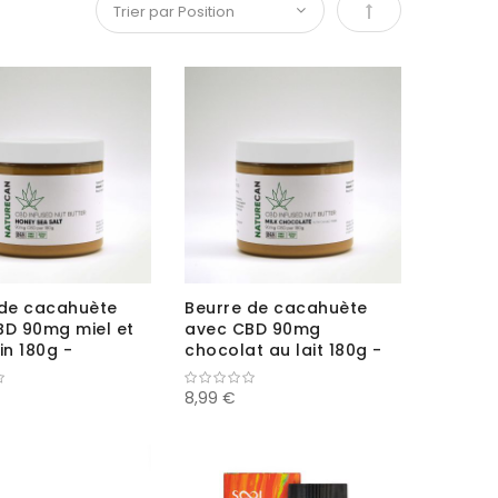
Par ordre décroi
 de cacahuète
Beurre de cacahuète
BD 90mg miel et
avec CBD 90mg
in 180g -
chocolat au lait 180g -
can
Naturecan
8,99 €