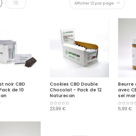
le
Liste
t noir CBD
Cookies CBD Double
Beurre
ack de 10
Chocolat - Pack de 12
avec C
can
Naturecan
sel mar
Nature
23,99 €
6,99 €