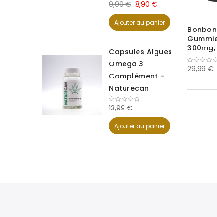
9,99 €
8,90 €
Ajouter au panier
Bonbon
Gummie
300mg, 
Capsules Algues
Sucre
Omega 3
29,99 €
Complément -
Naturecan
13,99 €
Ajouter au panier