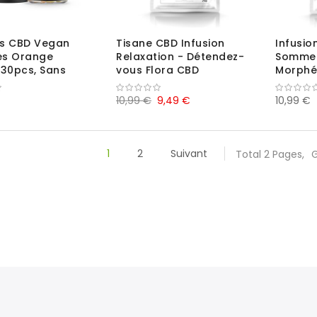
s CBD Vegan
Tisane CBD Infusion
Infusio
s Orange
Relaxation - Détendez-
Sommeil
30pcs, Sans
vous Flora CBD
Morphé
10,99 €
9,49 €
10,99 €
1
2
Suivant
Total 2 Pages,
G