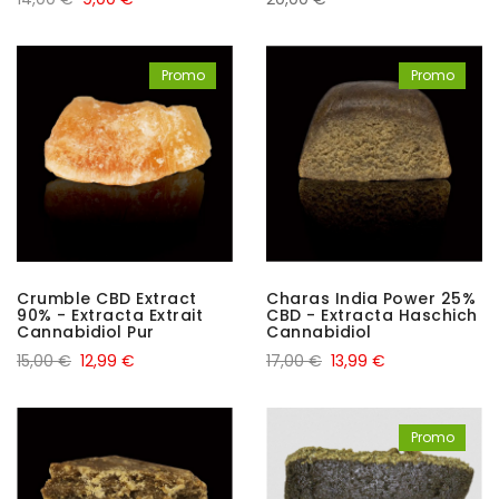
Promo
Promo
Crumble CBD Extract
Charas India Power 25%
90% - Extracta Extrait
CBD - Extracta Haschich
Cannabidiol Pur
Cannabidiol
15,00 €
12,99 €
17,00 €
13,99 €
Promo