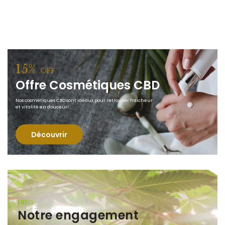
15%
OFF
Offre Cosmétiques CBD
Nos cosmétiques CBD sont idéaux pour retrouver fraicheur
et vitalité en douceur!
Découvrir
INFO
Notre engagement