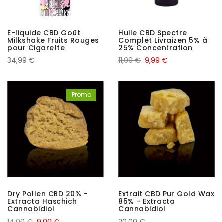
E-liquide CBD Goût
Huile CBD Spectre
Milkshake Fruits Rouges
Complet Livraizen 5% à
pour Cigarette
25% Concentration
Electronique 25% 40ml
Cannabidiol
34,99 €
11,99 €
9,99 €
Promo
Dry Pollen CBD 20% -
Extrait CBD Pur Gold Wax
Extracta Haschich
85% - Extracta
Cannabidiol
Cannabidiol
14,00 €
9,00 €
20,00 €