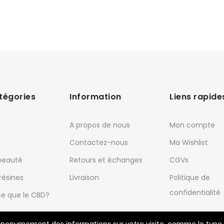
tégories
Information
Liens rapide
A propos de nous
Mon compte
Contactez-nous
Ma Wishlist
beauté
Retours et échanges
CGVs
résines
Livraison
Politique de
confidentialité
e que le CBD?