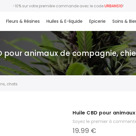
-10% sur votre première commande avec le code
URBANS10
!
Fleurs & Résines
Huiles & E-liquide
Epicerie
Soins & Bie
D pour animaux de compagnie, chie
ns, chats
Huile CBD pour animaux
Soyez le premier à commente
19.99 €