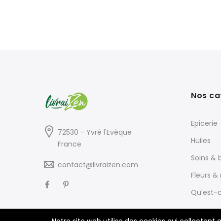
Nos ca
Epicerie
72530 - Yvré l'Evêque
Huiles
France
Soins & 
contact@livraizen.com
Fleurs & 
Qu'est-c