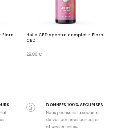
- Flora
Huile CBD spectre complet - Flora
Huile 
CBD
Katali
28,80 €
15,00 €
OURS
DONNEES 100% SECURISES
chat
Nous priorisons la sécurité
ès.
de vos données bancaires
et personnelles.