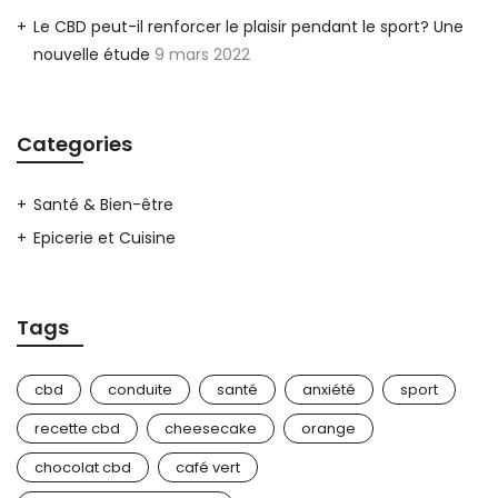
Le CBD peut-il renforcer le plaisir pendant le sport? Une
nouvelle étude
9 mars 2022
Categories
Santé & Bien-être
Epicerie et Cuisine
Tags
cbd
conduite
santé
anxiété
sport
recette cbd
cheesecake
orange
chocolat cbd
café vert