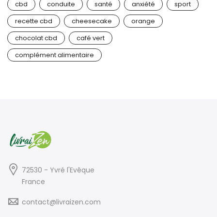
cbd
conduite
santé
anxiété
sport
recette cbd
cheesecake
orange
chocolat cbd
café vert
complément alimentaire
72530 - Yvré l'Evêque
France
contact@livraizen.com