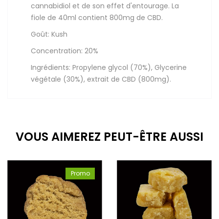
cannabidiol et de son effet d'entourage. La
fiole de 40ml contient 800mg de CBD.
Goût: Kush
Concentration: 20%
Ingrédients: Propylene glycol (70%), Glycerine
végétale (30%), extrait de CBD (800mg).
VOUS AIMEREZ PEUT-ÊTRE AUSSI
Promo